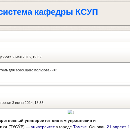
система кафедры КСУП
суббота 2 мая 2015, 19:32
тель для всеобщего пользования:
вторник 3 июня 2014, 18:33
а́рственный университе́т систе́м управле́ния и
ники
(
ТУСУ́Р
) —
университет
в городе
Томске
. Основан
21 апреля
1